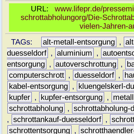
URL:
www.lifepr.de/pressemi
schrottabholungorg/Die-Schrottab
vielen-Jahren-
TAGs:
alt-metall-entsorgung
,
al
duesseldorf
,
aluminium
,
autoents
entsorgung
,
autoverschrottung
,
b
computerschrott
,
duesseldorf
,
ha
kabel-entsorgung
,
kluengelskerl-d
kupfer
,
kupfer-entsorgung
,
metall
schrottabholung
,
schrottabholung-
,
schrottankauf-duesseldorf
,
schro
schrottentsorgung
,
schrotthaendler