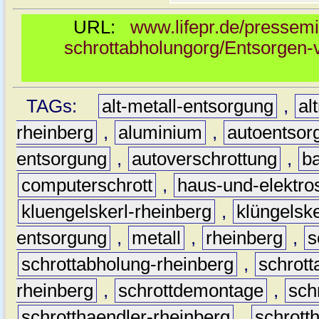
URL:
www.lifepr.de/pressemi
schrottabholungorg/Entsorgen-v
TAGs:
alt-metall-entsorgung
,
al
rheinberg
,
aluminium
,
autoentsor
entsorgung
,
autoverschrottung
,
b
computerschrott
,
haus-und-elektro
kluengelskerl-rheinberg
,
klüngelske
entsorgung
,
metall
,
rheinberg
,
s
schrottabholung-rheinberg
,
schrott
rheinberg
,
schrottdemontage
,
sch
schrotthaendler-rheinberg
,
schrott