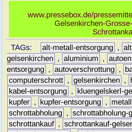
www.pressebox.de/pressemittei
Gelsenkirchen-Grosse
Schrottank
TAGs:
alt-metall-entsorgung
,
al
gelsenkirchen
,
aluminium
,
autoen
entsorgung
,
autoverschrottung
,
b
computerschrott
,
gelsenkirchen
,
kabel-entsorgung
,
kluengelskerl-g
kupfer
,
kupfer-entsorgung
,
metall
schrottabholung
,
schrottabholung-
schrottankauf
,
schrottankauf-gelse