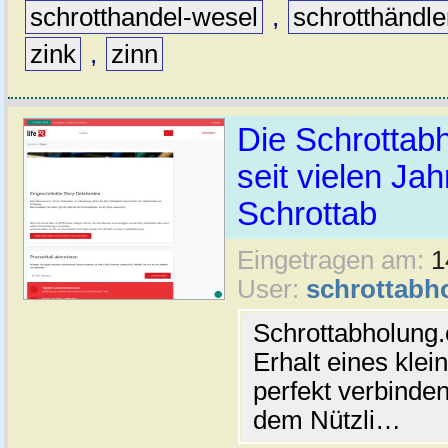
schrotthandel-wesel
,
schrotthändle
zink
,
zinn
Die Schrottabh
seit vielen Ja
Schrottab
Eingetragen am:
1
User:
schrottabh
Schrottabholung.
Erhalt eines klei
perfekt verbinde
dem Nützli…