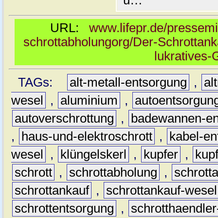
u…
URL:
www.lifepr.de/pressemi
schrottabholungorg/Der-Schrottank
lukratives-
TAGs:
alt-metall-entsorgung
,
al
wesel
,
aluminium
,
autoentsorgun
autoverschrottung
,
badewannen-en
,
haus-und-elektroschrott
,
kabel-en
wesel
,
klüngelskerl
,
kupfer
,
kup
schrott
,
schrottabholung
,
schrott
schrottankauf
,
schrottankauf-wesel
schrottentsorgung
,
schrotthaendle