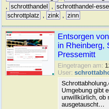
,
schrotthandel
,
schrotthandel-ess
schrottplatz
,
zink
,
zinn
Entsorgen von
in Rheinberg, 
Pressemitt
Eingetragen am:
1
User:
schrottabh
Schrottabholung.
Umgebung gibt es
unwillkürlich, ob
ausgetauscht…