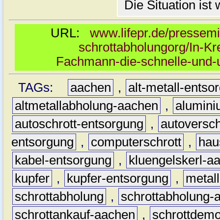
Die Situation is
URL:
www.lifepr.de/pressemi
schrottabholungorg/In-Kr
Fachmann-die-schnelle-und-u
TAGs:
aachen
,
alt-metall-entso
altmetallabholung-aachen
,
alumin
autoschrott-entsorgung
,
autoversch
entsorgung
,
computerschrott
,
hau
kabel-entsorgung
,
kluengelskerl-a
kupfer
,
kupfer-entsorgung
,
metall
schrottabholung
,
schrottabholung-
schrottankauf-aachen
,
schrottdem