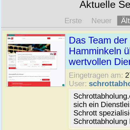
Aktuelle Se
Erste
Neuer
Äl
Das Team der 
Hamminkeln üb
wertvollen Die
Eingetragen am:
2
User:
schrottabh
Schrottabholung.
sich ein Dienstle
Schrott spezialis
Schrottabholun