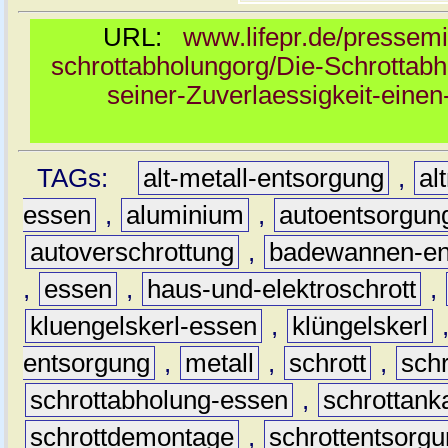
URL:
www.lifepr.de/pressemi
schrottabholungorg/Die-Schrottab
seiner-Zuverlaessigkeit-einen
TAGs:
alt-metall-entsorgung
,
al
essen
,
aluminium
,
autoentsorgun
autoverschrottung
,
badewannen-en
,
essen
,
haus-und-elektroschrott
,
kluengelskerl-essen
,
klüngelskerl
entsorgung
,
metall
,
schrott
,
sch
schrottabholung-essen
,
schrottank
schrottdemontage
,
schrottentsorg