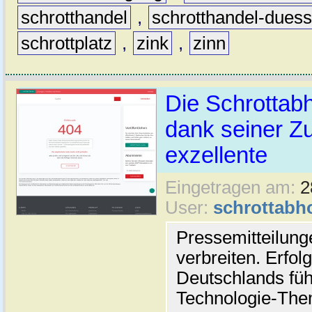
schrotthandel
,
schrotthandel-duess
schrottplatz
,
zink
,
zinn
Die Schrottab
dank seiner Zu
exzellente
Eingetragen am:
2
User:
schrottabh
Pressemitteilun
verbreiten. Erfol
Deutschlands fü
Technologie-Th