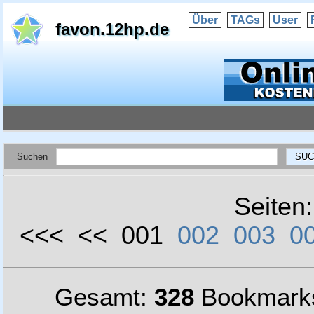
Über
TAGs
User
favon.12hp.de
Suchen
Seiten
<<< << 001
002
003
0
Gesamt:
328
Bookmark