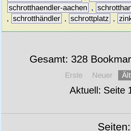
schrotthaendler-aachen
,
schrottha
,
schrotthändler
,
schrottplatz
,
zin
Gesamt: 328 Bookmark
Erste
Neuer
Äl
Aktuell: Seite
Seiten