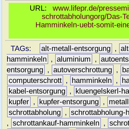
URL:
www.lifepr.de/pressemi
schrottabholungorg/Das-T
Hamminkeln-uebt-somit-eine
TAGs:
alt-metall-entsorgung
,
al
hamminkeln
,
aluminium
,
autoent
entsorgung
,
autoverschrottung
,
b
computerschrott
,
hamminkeln
,
ha
kabel-entsorgung
,
kluengelskerl-
kupfer
,
kupfer-entsorgung
,
metall
schrottabholung
,
schrottabholung
,
schrottankauf-hamminkeln
,
schro