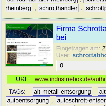
rheinberg
,
schrotthändler
,
schrott
Firma Schrotta
bei
Eingetragen am:
2
User:
schrottabh
0
URL:
www.industriebox.de/autho
TAGs:
alt-metall-entsorgung
,
al
autoentsorgung
,
autoschrott-entso