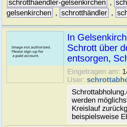
schrotthaendler-gelsenkirchen
,
sch
gelsenkirchen
,
schrotthändler
,
sch
In Gelsenkirc
Schrott über d
entsorgen, Sc
Eingetragen am:
1
User:
schrottabh
Schrottabholung.
werden möglichst 
Kreislauf zurückg
beispielsweise 