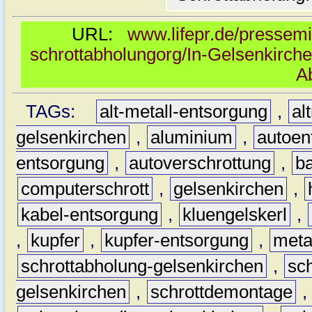
URL:
www.lifepr.de/pressemi
schrottabholungorg/In-Gelsenkirche
A
TAGs:
alt-metall-entsorgung
,
al
gelsenkirchen
,
aluminium
,
autoen
entsorgung
,
autoverschrottung
,
b
computerschrott
,
gelsenkirchen
,
kabel-entsorgung
,
kluengelskerl
,
,
kupfer
,
kupfer-entsorgung
,
meta
schrottabholung-gelsenkirchen
,
sc
gelsenkirchen
,
schrottdemontage