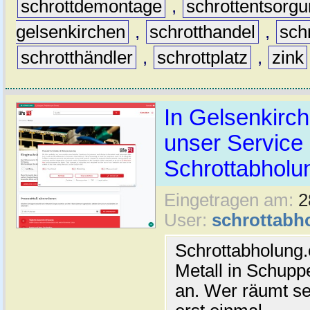
schrottdemontage
,
schrottentsorg
gelsenkirchen
,
schrotthandel
,
sch
schrotthändler
,
schrottplatz
,
zink
In Gelsenkirch
unser Service 
Schrottabholun
Eingetragen am:
2
User:
schrottabh
Schrottabholung.
Metall in Schupp
an. Wer räumt se