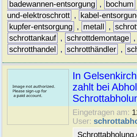
badewannen-entsorgung
,
bochum
und-elektroschrott
,
kabel-entsorgun
kupfer-entsorgung
,
metall
,
schrot
schrottankauf
,
schrottdemontage
schrotthandel
,
schrotthändler
,
sc
In Gelsenkirch
zahlt bei Abhol
Schrottabholun
Eingetragen am:
1
User:
schrottabh
Schrottabholung.