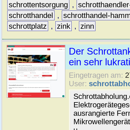
schrottentsorgung
,
schrotthaendle
schrotthandel
,
schrotthandel-hamm
schrottplatz
,
zink
,
zinn
Der Schrottan
ein sehr lukra
Eingetragen am:
2
User:
schrottabh
Schrottabholung
Elektrogerätegese
ausrangierte Fer
Mikrowellengerät