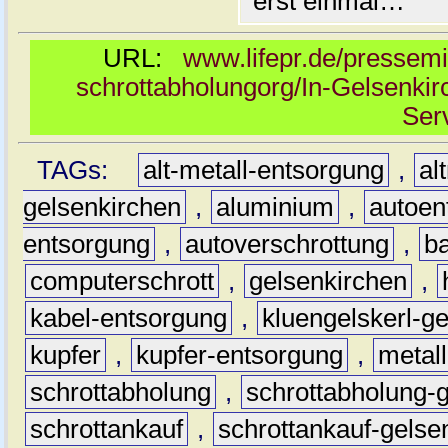
erst einmal…
URL:
www.lifepr.de/pressemi
schrottabholungorg/In-Gelsenkir
Ser
TAGs:
alt-metall-entsorgung
,
al
gelsenkirchen
,
aluminium
,
autoen
entsorgung
,
autoverschrottung
,
b
computerschrott
,
gelsenkirchen
,
kabel-entsorgung
,
kluengelskerl-g
kupfer
,
kupfer-entsorgung
,
metall
schrottabholung
,
schrottabholung-
schrottankauf
,
schrottankauf-gelse