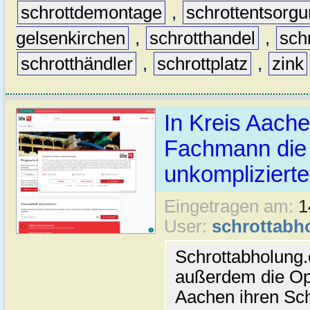
schrottdemontage
,
schrottentsorg
gelsenkirchen
,
schrotthandel
,
sch
schrotthändler
,
schrottplatz
,
zink
In Kreis Aache
Fachmann die 
unkomplizierte
Eingetragen am:
1
User:
schrottabh
Schrottabholung
außerdem die Opt
Aachen ihren Sch