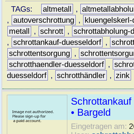
TAGs:
altmetall
,
altmetallabhol
,
autoverschrottung
,
kluengelskerl-
metall
,
schrott
,
schrottabholung-
,
schrottankauf-duesseldorf
,
schro
schrottentsorgung
,
schrottentsorgu
schrotthaendler-duesseldorf
,
schro
duesseldorf
,
schrotthändler
,
zink
Schrottankauf 
• Bargeld
Eingetragen am:
2