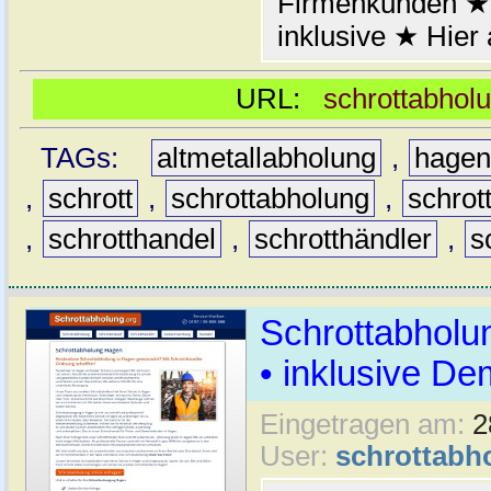
Firmenkunden ★
inklusive ★ Hier
URL:
schrottabhol
TAGs:
altmetallabholung
,
hage
,
schrott
,
schrottabholung
,
schrot
,
schrotthandel
,
schrotthändler
,
s
Schrottabholu
• inklusive D
Eingetragen am:
2
User:
schrottabh