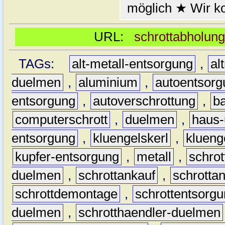
möglich ★ Wir k
URL:
schrottabholung
TAGs:
alt-metall-entsorgung
,
al
duelmen
,
aluminium
,
autoentsorg
entsorgung
,
autoverschrottung
,
b
computerschrott
,
duelmen
,
haus-
entsorgung
,
kluengelskerl
,
klueng
kupfer-entsorgung
,
metall
,
schrot
duelmen
,
schrottankauf
,
schrotta
schrottdemontage
,
schrottentsorg
duelmen
,
schrotthaendler-duelmen