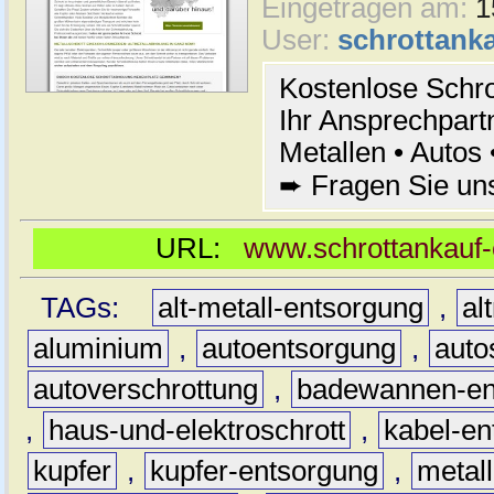
Eingetragen am:
1
User:
schrottanka
Kostenlose Schr
Ihr Ansprechpart
Metallen • Autos
➨ Fragen Sie un
URL:
www.schrottankauf-e
TAGs:
alt-metall-entsorgung
,
al
aluminium
,
autoentsorgung
,
auto
autoverschrottung
,
badewannen-en
,
haus-und-elektroschrott
,
kabel-en
kupfer
,
kupfer-entsorgung
,
metall