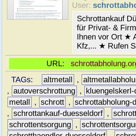
User:
schrottabh
Schrottankauf Dü
für Privat- & Fi
Ihnen vor Ort ★ A
Kfz,... ★ Rufen S
URL:
schrottabholung.or
TAGs:
altmetall
,
altmetallabhol
,
autoverschrottung
,
kluengelskerl-
metall
,
schrott
,
schrottabholung-
,
schrottankauf-duesseldorf
,
schro
schrottentsorgung
,
schrottentsorgu
schrotthaendler-duesseldorf
,
schro