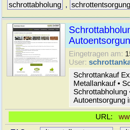
schrottabholung
,
schrottentsorgun
Schrottabholun
Autoentsorgu
Eingetragen am:
1
User:
schrottanka
Schrottankauf Exc
Metallankauf • Sc
Schrottabholung 
Autoentsorgung 
URL:
www