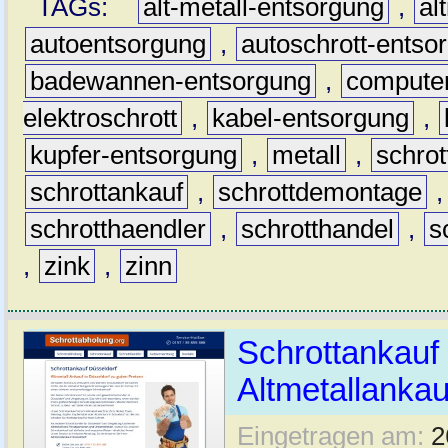
TAGs:
alt-metall-entsorgung
,
al
autoentsorgung
,
autoschrott-entso
badewannen-entsorgung
,
computer
elektroschrott
,
kabel-entsorgung
,
kupfer-entsorgung
,
metall
,
schrot
schrottankauf
,
schrottdemontage
schrotthaendler
,
schrotthandel
,
s
,
zink
,
zinn
Schrottankauf 
Altmetallankau
Eingetragen am:
2