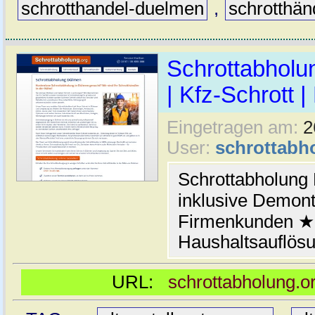
schrotthandel-duelmen
,
schrotthän
Schrottabholun
| Kfz-Schrott |
Eingetragen am:
2
User:
schrottabh
Schrottabholung
inklusive Demont
Firmenkunden ★ 
Haushaltsauflös
URL:
schrottabholung.o