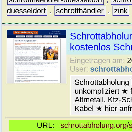
duesseldorf
,
schrotthändler
,
zink
Schrottabholu
kostenlos Schr
Eingetragen am:
2
User:
schrottabh
Schrottabholung 
unkompliziert ★ 
Altmetall, Kfz-Sc
Kabel ★ hier anf
URL:
schrottabholung.org/