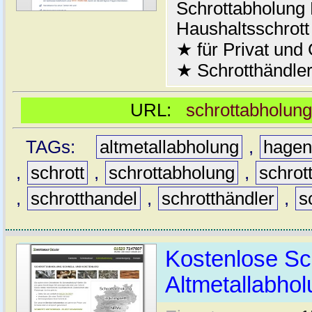
Schrottabholung 
Haushaltsschrott
★ für Privat und
★ Schrotthändler
URL:
schrottabholung
TAGs:
altmetallabholung
,
hage
,
schrott
,
schrottabholung
,
schrot
,
schrotthandel
,
schrotthändler
,
s
Kostenlose Sc
Altmetallabho