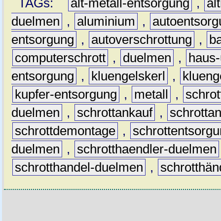
TAGs:
alt-metall-entsorgung
,
al
duelmen
,
aluminium
,
autoentsorg
entsorgung
,
autoverschrottung
,
b
computerschrott
,
duelmen
,
haus-
entsorgung
,
kluengelskerl
,
klueng
kupfer-entsorgung
,
metall
,
schrot
duelmen
,
schrottankauf
,
schrotta
schrottdemontage
,
schrottentsorg
duelmen
,
schrotthaendler-duelmen
schrotthandel-duelmen
,
schrotthän