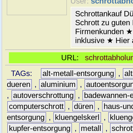
User:
schrottabh
Schrottankauf Dü
Schrott zu guten 
Firmenkunden ★
inklusive ★ Hier
URL:
schrottabholu
TAGs:
alt-metall-entsorgung
,
al
dueren
,
aluminium
,
autoentsorgu
,
autoverschrottung
,
badewannen-e
computerschrott
,
düren
,
haus-und
entsorgung
,
kluengelskerl
,
klueng
kupfer-entsorgung
,
metall
,
schrot