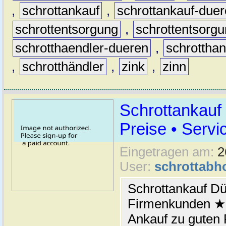
,
schrottankauf
,
schrottankauf-due
schrottentsorgung
,
schrottentsorg
schrotthaendler-dueren
,
schrotthan
,
schrotthändler
,
zink
,
zinn
Schrottankauf
Preise • Servi
Eingetragen am:
2
User:
schrottabh
Schrottankauf Dü
Firmenkunden ★ 
Ankauf zu guten