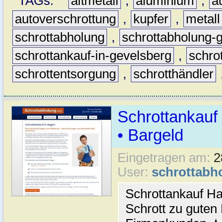
TAGs:
altmetall
,
aluminium
,
a
autoverschrottung
,
kupfer
,
metall
schrottabholung
,
schrottabholung-
schrottankauf-in-gevelsberg
,
schro
schrottentsorgung
,
schrotthändler
Schrottankauf 
• Bargeld
Eingetragen am:
2
User:
schrottabh
Schrottankauf Ha
Schrott zu guten 