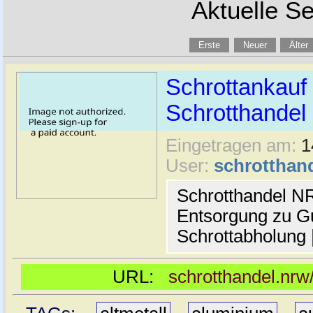
Aktuelle Se
Erste
Neuer
Älter
Schrottankauf 
Schrotthande
Eingetragen am:
1
User:
schrotthan
Schrotthandel N
Entsorgung zu Gu
Schrottabholung 
URL:
schrotthandel.nrw