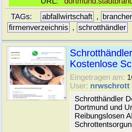
URL:
dortmund.stadtbran
TAGs:
abfallwirtschaft
,
branche
firmenverzeichnis
,
schrotthändler
Schrotthändle
Kostenlose Sc
Eingetragen am:
1
User:
nrwschrott
Schrotthändler D
Dortmund und Um
Reibungslosen Ab
Schrottentsorgun