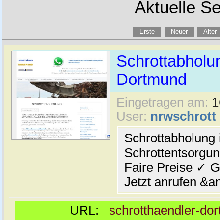
Aktuelle Se
Erste
Neuer
Älter
Schrottabholun
Dortmund
Eingetragen am:
1
User:
nrwschrott
Schrottabholung 
Schrottentsorgu
Faire Preise ✓ 
Jetzt anrufen &a
URL:
schrotthaendler-do