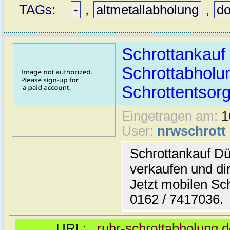
TAGs:
-
,
altmetallabholung
,
d
Schrottankauf 
Schrottabholu
Schrottentsor
Eingetragen am:
1
User:
nrwschrott
Schrottankauf Dü
verkaufen und di
Jetzt mobilen Sc
0162 / 7417036.
URL:
ruhr-schrottabholung.d