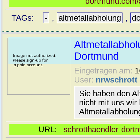
dortmund.com/a
TAGs:
-
,
altmetallabholung
,
d
Altmetallabhol
Dortmund
Eingetragen am:
1
User:
nrwschrott
Sie haben den Al
nicht mit uns wir
Altmetallabholu
URL:
schrotthaendler-dort