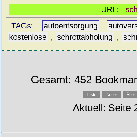
URL:
sch
TAGs:
autoentsorgung
,
autover
kostenlose
,
schrottabholung
,
sch
Gesamt: 452 Bookmark
Erste
Neuer
Älter
Aktuell: Seite