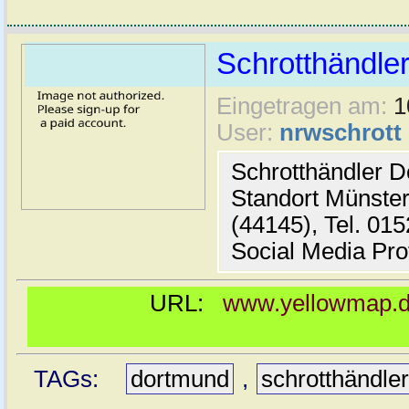
Schrotthändle
Eingetragen am:
1
User:
nrwschrott
Schrotthändler D
Standort Münste
(44145), Tel. 01
Social Media Pro
URL:
www.yellowmap.de
TAGs:
dortmund
,
schrotthändle