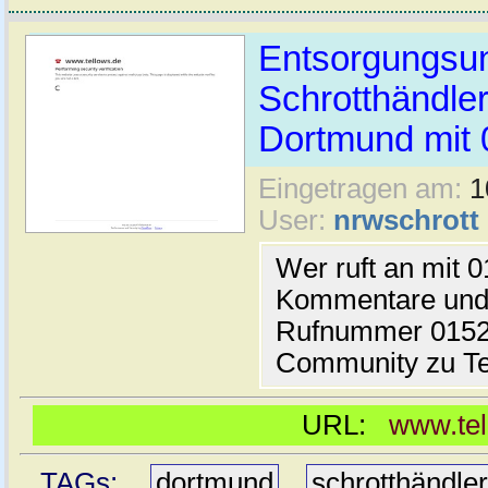
Entsorgungsu
Schrotthändle
Dortmund mit 
Eingetragen am:
1
User:
nrwschrott
Wer ruft an mit
Kommentare und 
Rufnummer 0152
Community zu T
URL:
www.te
TAGs:
dortmund
,
schrotthändle