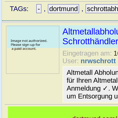
TAGs:
-
,
dortmund
,
schrottab
Altmetallabho
Schrotthändle
Eingetragen am:
1
User:
nrwschrott
Altmetall Abholu
für Ihren Altmeta
Anmeldung ✓. Wi
um Entsorgung un