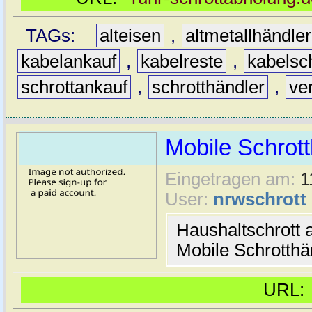
TAGs:
alteisen
,
altmetallhändler
kabelankauf
,
kabelreste
,
kabelsch
schrottankauf
,
schrotthändler
,
ve
Mobile Schrott
Eingetragen am:
1
User:
nrwschrott
Haushaltschrott 
Mobile Schrotthä
URL