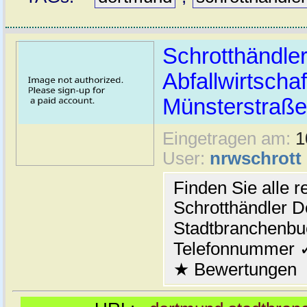
Schrotthändle
Abfallwirtscha
Münsterstraße
Eingetragen am:
1
User:
nrwschrott
Finden Sie alle r
Schrotthändler 
Stadtbranchenb
Telefonnummer ✓
★ Bewertungen