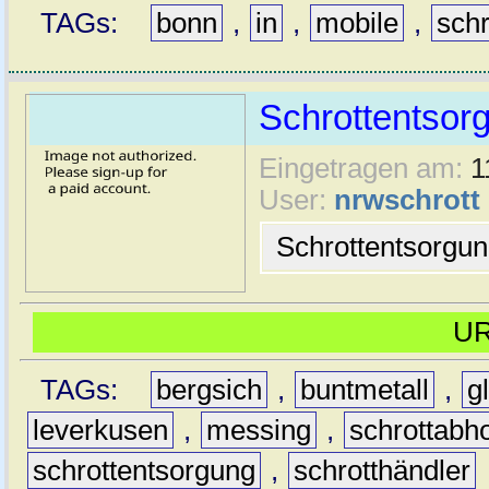
TAGs:
bonn
,
in
,
mobile
,
schr
Schrottentsor
Eingetragen am:
1
User:
nrwschrott
Schrottentsorgu
U
TAGs:
bergsich
,
buntmetall
,
g
leverkusen
,
messing
,
schrottabh
schrottentsorgung
,
schrotthändler