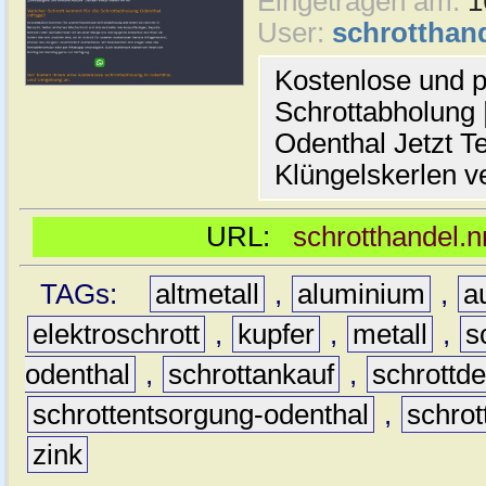
Eingetragen am:
1
User:
schrotthan
Kostenlose und p
Schrottabholung |
Odenthal Jetzt Te
Klüngelskerlen v
URL:
schrotthandel.n
TAGs:
altmetall
,
aluminium
,
a
elektroschrott
,
kupfer
,
metall
,
s
odenthal
,
schrottankauf
,
schrottd
schrottentsorgung-odenthal
,
schrot
zink