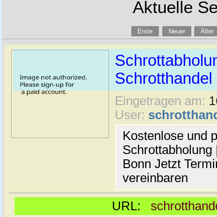
Aktuelle Se
Erste
Neuer
Älter
Schrottabholun
Schrotthande
Eingetragen am:
1
User:
schrotthan
Kostenlose und p
Schrottabholung |
Bonn Jetzt Termi
vereinbaren
URL:
schrotthand