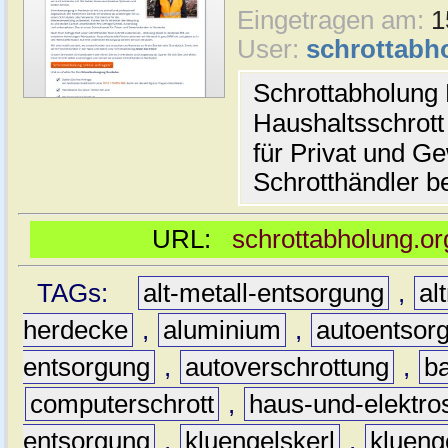
Eingetragen am:
1
User:
schrottabh
Schrottabholung 
Haushaltsschrott
für Privat und G
Schrotthändler be
URL:
schrottabholung.or
TAGs:
alt-metall-entsorgung
,
al
herdecke
,
aluminium
,
autoentsor
entsorgung
,
autoverschrottung
,
b
computerschrott
,
haus-und-elektro
entsorgung
,
kluengelskerl
,
klueng