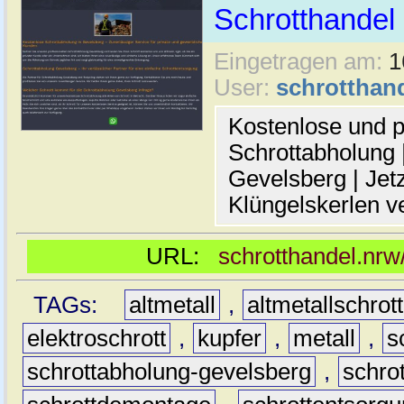
Schrotthande
Eingetragen am:
1
User:
schrotthan
Kostenlose und p
Schrottabholung |
Gevelsberg | Jetz
Klüngelskerlen v
URL:
schrotthandel.nrw
TAGs:
altmetall
,
altmetallschrott
elektroschrott
,
kupfer
,
metall
,
s
schrottabholung-gevelsberg
,
schro