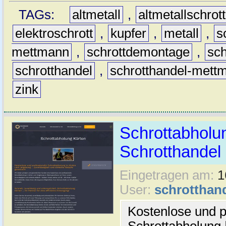
TAGs:
altmetall
,
altmetallschrott
elektroschrott
,
kupfer
,
metall
,
s
mettmann
,
schrottdemontage
,
sc
schrotthandel
,
schrotthandel-mett
zink
Schrottabholun
Schrotthande
Eingetragen am:
1
User:
schrotthan
Kostenlose und p