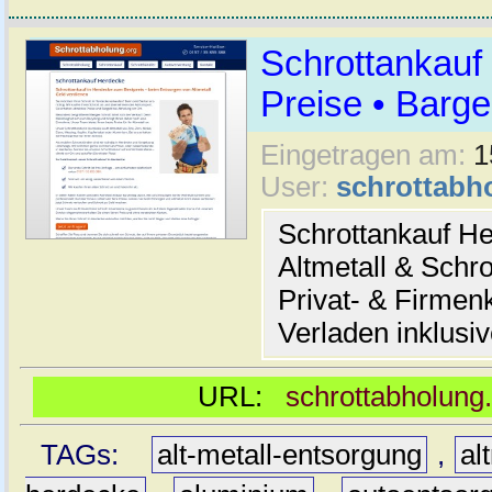
Schrottankauf
Preise • Barge
Eingetragen am:
1
User:
schrottabh
Schrottankauf He
Altmetall & Schro
Privat- & Firme
Verladen inklusi
URL:
schrottabholung
TAGs:
alt-metall-entsorgung
,
al