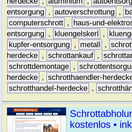
herdecke
,
aluminium
,
autoentsor
entsorgung
,
autoverschrottung
,
b
computerschrott
,
haus-und-elektro
entsorgung
,
kluengelskerl
,
klueng
kupfer-entsorgung
,
metall
,
schrot
herdecke
,
schrottankauf
,
schrott
schrottdemontage
,
schrottentsorg
herdecke
,
schrotthaendler-herdeck
schrotthandel-herdecke
,
schrotthä
Schrottabholu
kostenlos • i