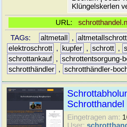
Klüngelskerlen v
URL:
schrotthandel.
TAGs:
altmetall
,
altmetallschro
elektroschrott
,
kupfer
,
schrott
,
schrottankauf
,
schrottentsorgung-
schrotthändler
,
schrotthändler-bo
Schrottabholu
Schrotthande
Eingetragen am:
1
User:
schrotthan