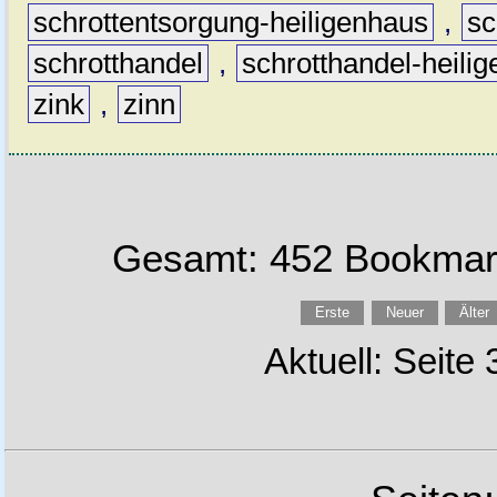
schrottentsorgung-heiligenhaus
,
sc
schrotthandel
,
schrotthandel-heili
zink
,
zinn
Gesamt: 452 Bookmark
Erste
Neuer
Älter
Aktuell: Seite