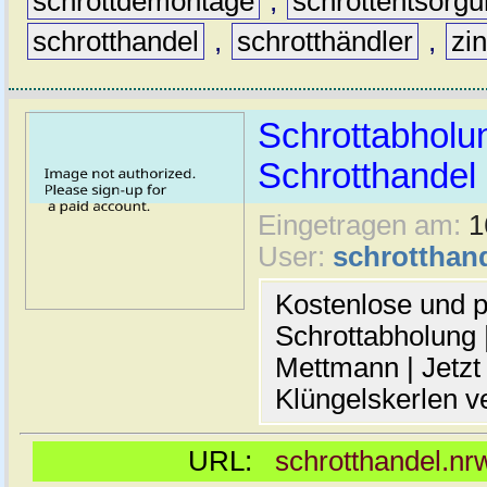
schrottdemontage
,
schrottentsorg
schrotthandel
,
schrotthändler
,
zi
Schrottabholu
Schrotthande
Eingetragen am:
1
User:
schrotthan
Kostenlose und p
Schrottabholung |
Mettmann | Jetzt
Klüngelskerlen v
URL:
schrotthandel.n