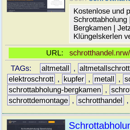
Kostenlose und p
Schrottabholung |
Bergkamen | Jetz
Klüngelskerlen v
URL:
schrotthandel.nrw
TAGs:
altmetall
,
altmetallschrott
elektroschrott
,
kupfer
,
metall
,
s
schrottabholung-bergkamen
,
schro
schrottdemontage
,
schrotthandel
Schrottabholun