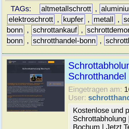
TAGs:
altmetallschrott
,
alumini
elektroschrott
,
kupfer
,
metall
,
s
bonn
,
schrottankauf
,
schrottdemo
bonn
,
schrotthandel-bonn
,
schrot
Schrottabholu
Schrotthande
Eingetragen am:
1
User:
schrotthan
Kostenlose und p
Schrottabholung |
Bochum | Jetzt T