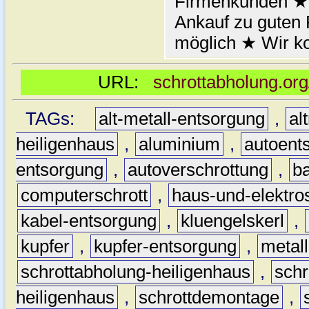
Firmenkunden ★ 
Ankauf zu guten
möglich ★ Wir k
URL:
schrottabholung.org
TAGs:
alt-metall-entsorgung
,
al
heiligenhaus
,
aluminium
,
autoent
entsorgung
,
autoverschrottung
,
b
computerschrott
,
haus-und-elektro
kabel-entsorgung
,
kluengelskerl
,
kupfer
,
kupfer-entsorgung
,
metall
schrottabholung-heiligenhaus
,
schr
heiligenhaus
,
schrottdemontage
,