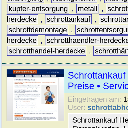
kupfer-entsorgung
,
metall
,
schrot
herdecke
,
schrottankauf
,
schrott
schrottdemontage
,
schrottentsorg
herdecke
,
schrotthaendler-herdeck
schrotthandel-herdecke
,
schrotthä
Schrottankauf
Preise • Servi
Eingetragen am:
1
User:
schrottabh
Schrottankauf He