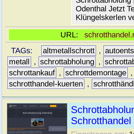
Schrottabholung |
Odenthal Jetzt Te
Klüngelskerlen v
URL:
schrotthandel.
TAGs:
altmetallschrott
,
autoent
metall
,
schrottabholung
,
schrotta
schrottankauf
,
schrottdemontage
schrotthandel-kuerten
,
schrotthänd
Schrottabholun
Schrotthande